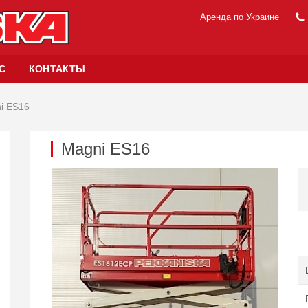
Аренда по Украине
С
КОНТАКТЫ
i ES16
Magni ES16