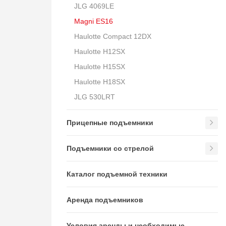
JLG 4069LE
Magni ES16
Haulotte Compact 12DX
Haulotte H12SX
Haulotte H15SX
Haulotte H18SX
JLG 530LRT
Прицепные подъемники
Подъемники со стрелой
Каталог подъемной техники
Аренда подъемников
Условия аренды и необходимые