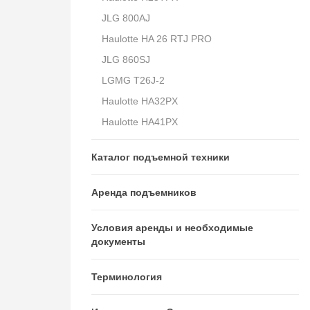
JLG 800AJ
Haulotte HA 26 RTJ PRO
JLG 860SJ
LGMG T26J-2
Haulotte HA32PX
Haulotte HA41PX
Каталог подъемной техники
Аренда подъемников
Условия аренды и необходимые
документы
Терминология