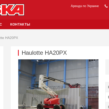
Аренда по Украине
С
КОНТАКТЫ
otte HA20PX
Haulotte HA20PX