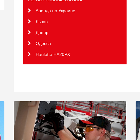
Аренда по Украине
Львов
Днепр
Одесса
Haulotte HA20PX