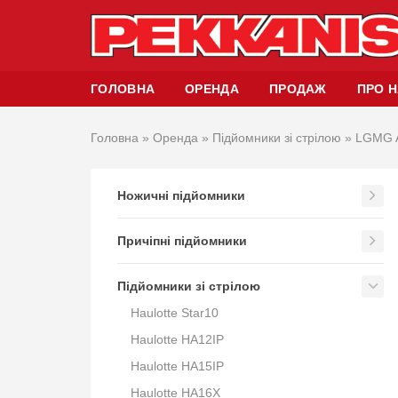
ГОЛОВНА
ОРЕНДА
ПРОДАЖ
ПРО 
Головна
»
Оренда
»
Підйомники зі стрілою
»
LGMG 
Ножичні підйомники
Причіпні підйомники
Підйомники зі стрілою
Haulotte Star10
Haulotte HA12IP
Haulotte HA15IP
Haulotte HA16X