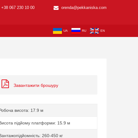
+38 067 230 10 00
orenda@pekkaniska.com
UA
RU
EN
Завантажити брошуру
Робоча висота: 17.9 м
Висота підйому платформи: 15.9 м
Вантажопідйомність: 260-450 кг