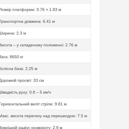
Розмір платформи: 0.76 × 1.83 м
Транспортна довжина: 6.41 м
Ширина: 2.3 м
Висота – у складеному положенні: 2.76 м
Вага: 8650 кг
Колісна база: 2.25 м
Дорожній просвіт: 33 см
Швидкість руху: 0.8 – 5 км/ч
Горизонтальний виліт стріли: 9.81 м
Макс. висота перегину над перешкодою: 7.5 м
Зовнішній радіус розвороту: 2.9 м