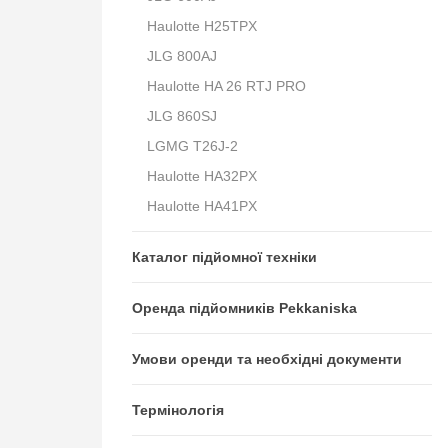
Haulotte H25TPX
JLG 800AJ
Haulotte HA 26 RTJ PRO
JLG 860SJ
LGMG T26J-2
Haulotte HA32PX
Haulotte HA41PX
Каталог підйомної техніки
Оренда підйомників Pekkaniska
Умови оренди та необхідні документи
Термінологія